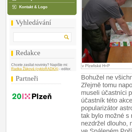
Kontakt & Logo
Vyhledávání
Redakce
Chcete zasílat novinky? Napište mi:
v Plzeňské H+P
Radka Žáková (cykloRADKA)
- editor.
Bohužel ne všichn
Partneři
Zřejmě tomu napomo
museli účastníci 
účastník této akc
popularizátor astr
tak bylo možné s 
nezdržel dlouho, 
ve Spáleném Poříč