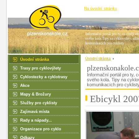
Na úvodní stránku
Informační portál pro ty, co chtějí ob
svého kola.Tipy na cyklovýlety, užit
komunikacích pro cyklisty
Úvodní stránka
Úvodní stránka
plzenskonakole.
Trasy pro cyklovýlety
Informační portál pro ty, c
Cyklostezky a cyklotrasy
svého kola. Tipy na cyklo
komunikacích pro cyklist
Akce
Mapy & Brožury
Ebicykl 2007
Služby pro cyklisty
Zajímavá místa
Rady a nápady...
Organizace pro cyklo
Odkazy