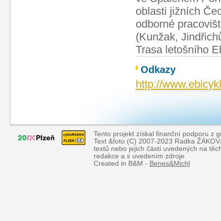
oblasti jižních Če
odborné pracovišt
(Kunžak, Jindřich
Trasa letošního Eb
Odkazy
http://www.ebicykl
Tento projekt získal finanční podporu z 
Text &foto (C) 2007-2023 Radka ŽÁKOVÁ, 
textů nebo jejich částí uvedených na tě
redakce a s uvedením zdroje
Created in B&M -
Benes&Michl