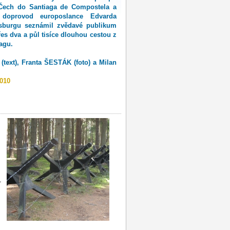
 Čech do Santiaga de Compostela a
 doprovod europoslance Edvarda
sburgu seznámil zvědavé publikum
řes dva a půl tisíce dlouhou cestou z
agu.
text), Franta ŠESTÁK (foto) a Milan
2010
,