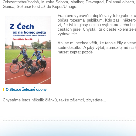
Öriszentpéter/Hodoš, Murska Sobota, Maribor, Dravograd, Poljana/Lojbach,
Gorica, Sežana/Terst až do Koper/Umagu.
Frantovo vyprávění doplňovaly fotografie z 
občas rozesmál publikum. Kdo zažil některo
ví, že tyhle glosy nejsou vyjímkou. Jeho hu
cestách píše. Chystá i tu o cestě kolem žel
vydavatele...
Ani se mi nechce věřit, že tenhle čilý a vese
sedmdesátku. A jaký výlet, samozřejmě na k
muset zeptat později.
O Stezce železné opony
Chystáme letos několik článků, takže zájemci, zbystřete...