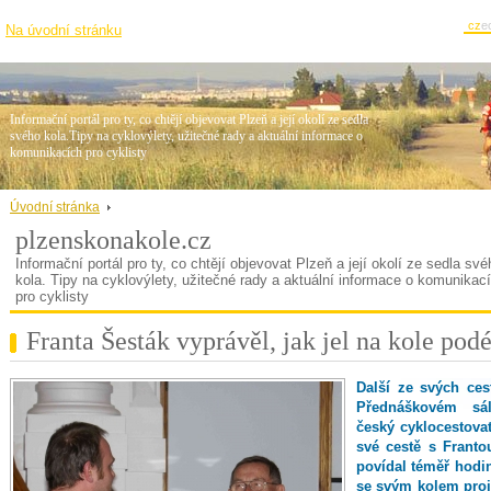
cz
e
Na úvodní stránku
Informační portál pro ty, co chtějí objevovat Plzeň a její okolí ze sedla
svého kola.Tipy na cyklovýlety, užitečné rady a aktuální informace o
komunikacích pro cyklisty
Úvodní stránka
plzenskonakole.cz
Informační portál pro ty, co chtějí objevovat Plzeň a její okolí ze sedla své
kola. Tipy na cyklovýlety, užitečné rady a aktuální informace o komunikac
pro cyklisty
Franta Šesták vyprávěl, jak jel na kole pod
Další ze svých ce
Přednáškovém sá
český cyklocestova
své cestě s Frant
povídal téměř hodin
se svým kolem pro