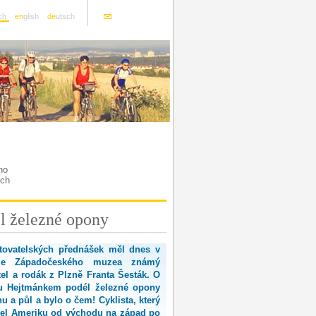
ch
en
glish
de
utsch
ho
ích
él železné opony
stovatelských přednášek měl dnes v
le Západočeského muzea známý
tel a rodák z Plzně Franta Šesták. O
ou Hejtmánkem podél železné opony
u a půl a bylo o čem! Cyklista, který
jel Ameriku od východu na západ po