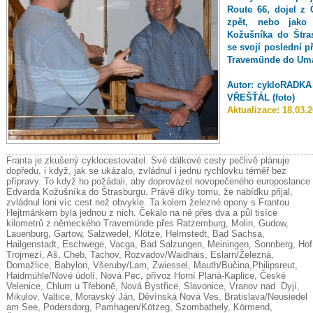
Route 66, dojel z
zpět, nebo jako
Kožušníka do Štra
se svojí poslední p
Travemünde do Um
Autor:
cykloRADKA (
VŘEŠŤÁL (foto)
Aktualizace:
18.03.
Franta je zkušený cyklocestovatel. Své dálkové cesty pečlivě plánuje
dopředu, i když, jak se ukázalo, zvládnul i jednu rychlovku téměř bez
přípravy. To když ho požádali, aby doprovázel novopečeného europoslance
Edvarda Kožušníka do Štrasburgu. Právě díky tomu, že nabídku přijal,
zvládnul loni víc cest než obvykle. Ta kolem železné opony s Frantou
Hejtmánkem byla jednou z nich. Čekalo na ně přes dva a půl tisíce
kilometrů z německého Travemünde přes Ratzemburg, Molin, Gudow,
Lauenburg, Gartow, Salzwedel, Klötze, Helmstedt, Bad Sachsa,
Hailgenstadt, Eschwege, Vacga, Bad Salzungen, Meiningen, Sonnberg, Hof
Trojmezí, Aš, Cheb, Tachov, Rozvadov/Waidhais, Eslarn/Železná,
Domažlice, Babylon, Všeruby/Lam, Zwiessel, Mauth/Bučina,Philipsreut,
Haidmühle/Nové údolí, Nová Pec, přívoz Horní Planá-Kaplice, České
Velenice, Chlum u Třeboně, Nová Bystřice, Slavonice, Vranov nad Dyjí,
Mikulov, Valtice, Moravský Ján, Děvínská Nová Ves, Bratislava/Neusiedel
am See, Podersdorg, Pamhagen/Kötzeg, Szombathely, Körmend,