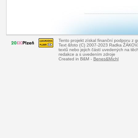
Tento projekt získal finanční podporu z 
Text &foto (C) 2007-2023 Radka ŽÁKOVÁ, 
textů nebo jejich částí uvedených na tě
redakce a s uvedením zdroje
Created in B&M -
Benes&Michl