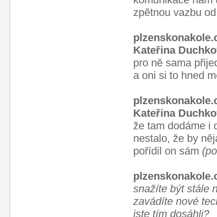
zpětnou vazbu od
plzenskonakole.
Kateřina Duchko
pro ně sama přije
a oni si to hned 
plzenskonakole.
Kateřina Duchko
že tam dodáme i d
nestalo, že by ně
pořídil on sám
(po
plzenskonakole.
snažíte být stále 
zavádíte nové te
jste tím dosáhli?