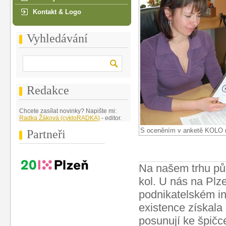
Kontakt & Logo
Vyhledávání
Redakce
Chcete zasílat novinky? Napište mi:
Radka Žáková (cykloRADKA)
- editor.
S oceněním v anketě KOLO 
Partneři
Na našem trhu půs
kol. U nás na Plz
podnikatelském ink
existence získala 
posunují ke špičce