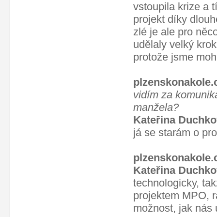
vstoupila krize a
projekt díky dlou
zlé je ale pro něc
udělaly velký kro
protože jsme mohl
plzenskonakole.
vidím za komunika
manžela?
Kateřina Duchko
já se starám o pr
plzenskonakole.
Kateřina Duchk
technologicky, ta
projektem MPO, rá
možnost, jak nás 