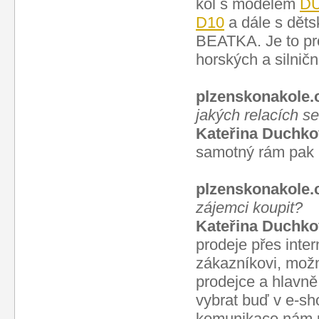
kol s modelem
DU
D10
a dále s dět
BEATKA. Je to pro
horských a silničn
plzenskonakole.
jakých relacích s
Kateřina Duchko
samotný rám pak n
plzenskonakole.
zájemci koupit?
Kateřina Duchko
prodeje přes inter
zákazníkovi, možn
prodejce a hlavně
vybrat buď v e-sh
komunikace nám um