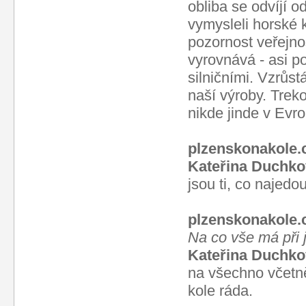
obliba se odvíjí o
vymysleli horské 
pozornost veřejno
vyrovnává - asi po
silničními. Vzrůs
naší výroby. Trek
nikde jinde v Evro
plzenskonakole.
Kateřina Duchko
jsou ti, co najedo
plzenskonakole.
Na co vše má při j
Kateřina Duchko
na všechno včetně
kole ráda.