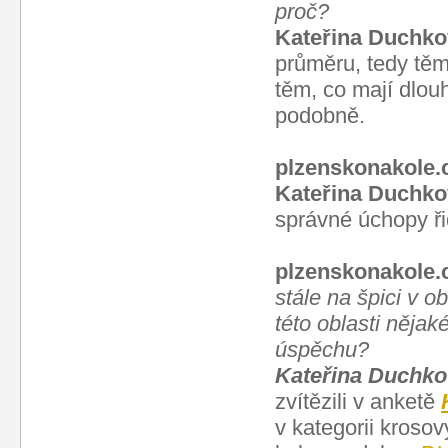
proč?
Kateřina Duchko
průměru, tedy tě
těm, co mají dlou
podobně.
plzenskonakole.
Kateřina Duchko
správné úchopy ři
plzenskonakole.
stále na špici v ob
této oblasti něj
úspěchu?
Kateřina Duchko
zvítězili v anketě
v kategorii kroso