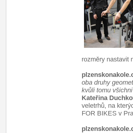
rozměry nastavit n
plzenskonakole.
oba druhy geometri
kvůli tomu všich
Kateřina Duchko
veletrhů, na kte
FOR BIKES v Pra
plzenskonakole.