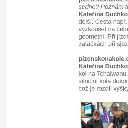
sedne? Poznám to
Kateřina Duchko
delší. Cesta např.
vyzkoušet na celo
geometrii. Při jíz
zatáčkách při sje
plzenskonakole.
Kateřina Duchko
kol na Tchaiwanu r
silniční kola doko
což je rozdíl výš