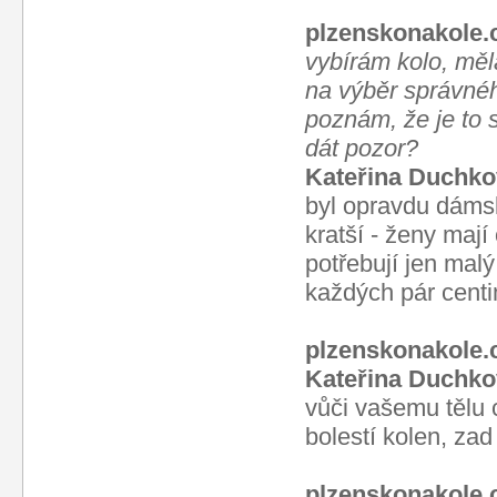
plzenskonakole.
vybírám kolo, měl
na výběr správné
poznám, že je to
dát pozor?
Kateřina Duchko
byl opravdu dáms
kratší - ženy mají
potřebují jen malý
každých pár centi
plzenskonakole
Kateřina Duchko
vůči vašemu tělu c
bolestí kolen, za
plzenskonakole.