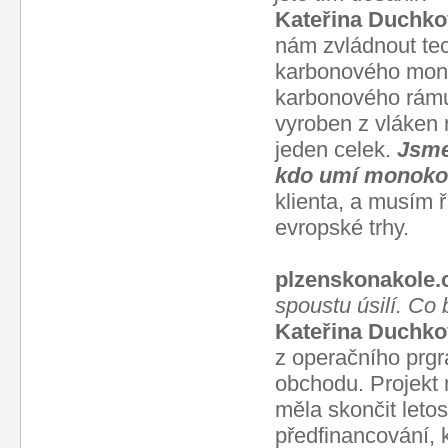
Kateřina Duchko
nám zvládnout tec
karbonového mon
karbonového rámu,
vyroben z vláken 
jeden celek.
Jsme
kdo umí monokok
klienta, a musím ř
evropské trhy.
plzenskonakole.
spoustu úsilí. Co
Kateřina Duchko
z operačního prgr
obchodu. Projekt 
měla skončit letos
předfinancování, 