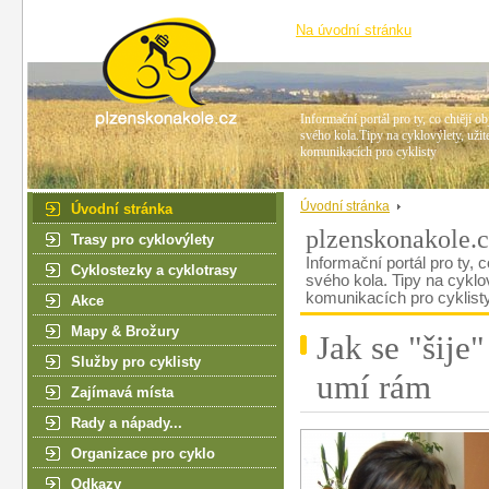
Na úvodní stránku
Informační portál pro ty, co chtějí ob
svého kola.Tipy na cyklovýlety, užit
komunikacích pro cyklisty
Úvodní stránka
Úvodní stránka
plzenskonakole.
Trasy pro cyklovýlety
Informační portál pro ty, c
Cyklostezky a cyklotrasy
svého kola. Tipy na cyklo
komunikacích pro cyklist
Akce
Mapy & Brožury
Jak se "šij
Služby pro cyklisty
umí rám
Zajímavá místa
Rady a nápady...
Organizace pro cyklo
Odkazy