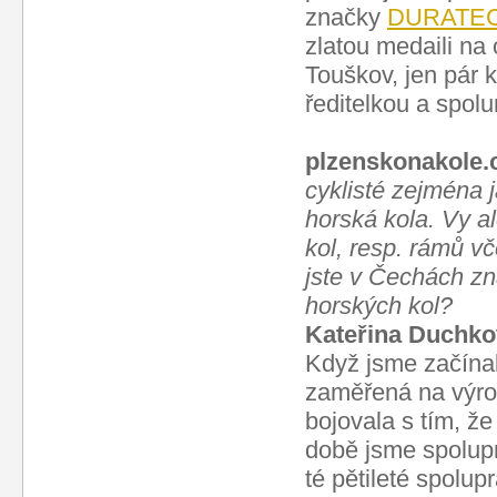
značky
DURATE
zlatou medaili na
Touškov, jen pár 
ředitelkou a spol
plzenskonakole.
cyklisté zejména 
horská kola. Vy a
kol, resp. rámů vč
jste v Čechách zn
horských kol?
Kateřina Duchko
Když jsme začínal
zaměřená na výrob
bojovala s tím, že
době jsme spolupr
té pětileté spolup