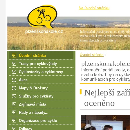
Na úvodní stránku
Informační portál pro ty, co chtějí ob
svého kola.Tipy na cyklovýlety, užit
komunikacích pro cyklisty
Úvodní stránka
Úvodní stránka
plzenskonakole.
Trasy pro cyklovýlety
Informační portál pro ty, c
Cyklostezky a cyklotrasy
svého kola. Tipy na cyklo
komunikacích pro cyklist
Akce
Mapy & Brožury
Nejlepší zař
Služby pro cyklisty
oceněno
Zajímavá místa
Rady a nápady...
Organizace pro cyklo
Odkazy