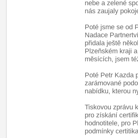
nebe a zelené spo
nás zaujaly poko
Poté jsme se od P
Nadace Partnertví 
přidala ještě něko
Plzeňském kraji a
měsících, jsem též
Poté Petr Kazda p
zarámované podob
nabídku, kterou ny
Tiskovou zprávu k 
pro získání certif
hodnotitele, pro 
podmínky certitik