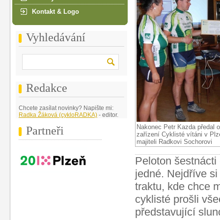
Kontakt & Logo
Vyhledávání
Redakce
Chcete zasílat novinky? Napište mi:
Radka Žáková (cykloRADKA)
- editor.
Nakonec Petr Kazda předal o
Partneři
zařízení Cyklisté vítáni v Pl
majiteli Radkovi Sochorovi
Peloton šestnácti
jedné. Nejdříve si
traktu, kde chce m
cyklisté prošli vše
představující slun