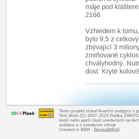
máje pod kláštere
2166.
Vzhledem k tomu, 
bylo 9,5 z celkov
zbývající 3 milion
zmiňované cyklost
chvályhodný. Nutn
dost. Kryté kolovi
Tento projekt získal finanční podporu z 
Text &foto (C) 2007-2023 Radka ŽÁKOVÁ, 
textů nebo jejich částí uvedených na tě
redakce a s uvedením zdroje
Created in B&M -
Benes&Michl