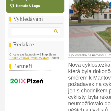
Kontakt & Logo
Vyhledávání
Redakce
Chcete zasílat novinky? Napište mi:
Cyklostezka na náměstí 1. 
Radka Žáková (cykloRADKA)
- editor.
Nová cyklostezka 
Partneři
která byla dokonč
směrem k Mantovu 
požadavek na cyk
jen s chodníkem p
cyklisty, byla rek
neumožňovalo dos
pěších a cyklistů