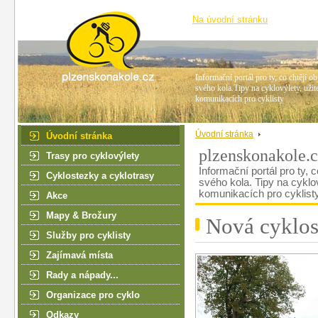
Na úvodní stránku
Informační portál pro ty, co chtějí ob
svého kola.Tipy na cyklovýlety, užit
komunikacích pro cyklisty
Úvodní stránka
Úvodní stránka
plzenskonakole.
Trasy pro cyklovýlety
Informační portál pro ty, c
Cyklostezky a cyklotrasy
svého kola. Tipy na cyklo
komunikacích pro cyklist
Akce
Mapy & Brožury
Nová cyklos
Služby pro cyklisty
Zajímavá místa
Rady a nápady...
Organizace pro cyklo
Odkazy