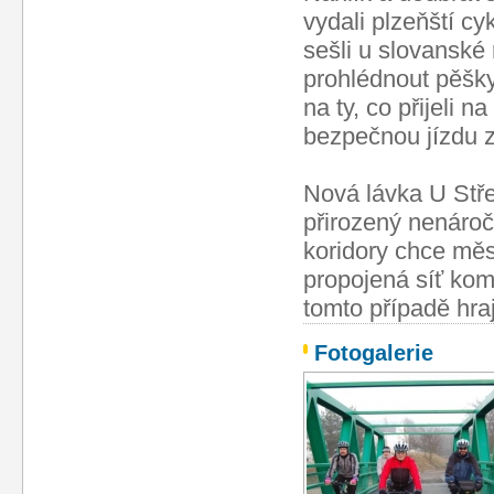
vydali plzeňští cy
sešli u slovanské 
prohlédnout pěšky
na ty, co přijeli 
bezpečnou jízdu za
Nová lávka U Stře
přirozený nenáročn
koridory chce měs
propojená síť kom
tomto případě hrají
Fotogalerie