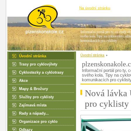
Na úvodní stránku
Informační portál pro ty, co chtějí ob
svého kola.Tipy na cyklovýlety, užit
komunikacích pro cyklisty
Úvodní stránka
Úvodní stránka
plzenskonakole.
Trasy pro cyklovýlety
Informační portál pro ty, c
Cyklostezky a cyklotrasy
svého kola. Tipy na cyklo
komunikacích pro cyklist
Akce
Mapy & Brožury
Nová lávka 
Služby pro cyklisty
pro cyklisty
Zajímavá místa
Rady a nápady...
Organizace pro cyklo
Odkazy