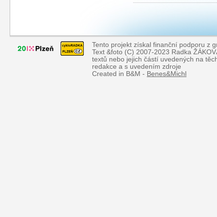
Tento projekt získal finanční podporu z 
Text &foto (C) 2007-2023 Radka ŽÁKOVÁ, 
textů nebo jejich částí uvedených na tě
redakce a s uvedením zdroje
Created in B&M -
Benes&Michl