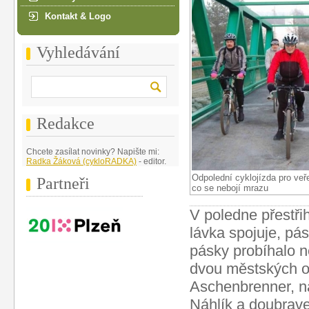
Kontakt & Logo
Vyhledávání
Redakce
Chcete zasílat novinky? Napište mi:
Radka Žáková (cykloRADKA)
- editor.
Odpolední cyklojízda pro veře
Partneři
co se nebojí mrazu
V poledne přestři
lávka spojuje, pás
pásky probíhalo ne
dvou městských ob
Aschenbrenner, n
Náhlík a doubrav