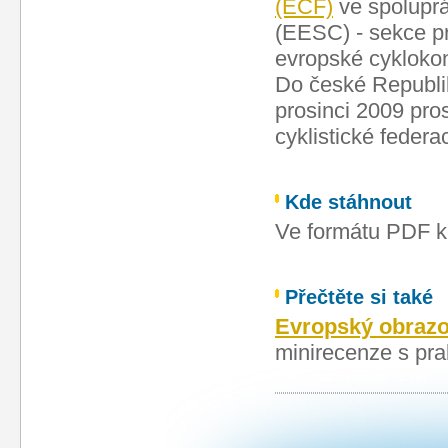
(ECF)
ve spolupr
(EESC) - sekce pro
evropské cykloko
Do české Republik
prosinci 2009 pro
cyklistické federa
Kde stáhnout
Ve formátu PDF k
Přečtěte si také
Evropský obrazov
minirecenze s pra