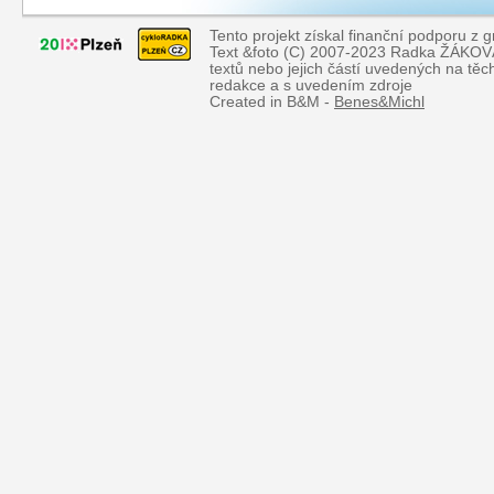
Tento projekt získal finanční podporu z 
Text &foto (C) 2007-2023 Radka ŽÁKOVÁ, 
textů nebo jejich částí uvedených na tě
redakce a s uvedením zdroje
Created in B&M -
Benes&Michl