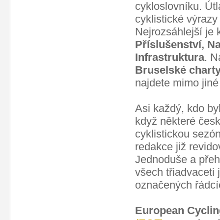
cykloslovníku. Út
cyklistické výrazy
Nejrozsáhlejší je 
Příslušenství, Na
Infrastruktura
. N
Bruselské charty
najdete mimo jin
Asi každý, kdo byl
když některé česk
cyklistickou sezón
redakce již revido
Jednoduše a přehl
všech třiadvaceti
označených řádcí
European Cycli