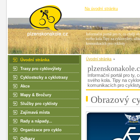
Na úvodní stránku
Informační portál pro ty, co chtějí ob
svého kola.Tipy na cyklovýlety, užit
komunikacích pro cyklisty
Úvodní stránka
Úvodní stránka
plzenskonakole.
Trasy pro cyklovýlety
Informační portál pro ty, c
Cyklostezky a cyklotrasy
svého kola. Tipy na cyklo
komunikacích pro cyklist
Akce
Mapy & Brožury
Obrazový cy
Služby pro cyklisty
Zajímavá místa
Rady a nápady...
Organizace pro cyklo
Odkazy