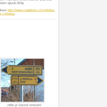
nském újezdu Brdy.
drese
http://www.csadplzen.cz/cyklobus,
ký cyklobus
.
...nebo je časové omezení