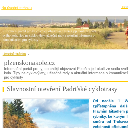
cz
e
Na úvodní stránku
Informační portál pro ty, co chtějí objevovat Plzeň a její okolí ze sedla
svého kola.Tipy na cyklovýlety, užitečné rady a aktuální informace o
komunikacích pro cyklisty
Úvodní stránka
plzenskonakole.cz
Informační portál pro ty, co chtějí objevovat Plzeň a její okolí ze sedla své
kola. Tipy na cyklovýlety, užitečné rady a aktuální informace o komunikac
pro cyklisty
Slavnostní otevření Padrťské cyklotrasy
Od neděle 1. če
zpřístupněna dal
Hlavním lákadlem p
rybníky, ke kterým 
směru od Trokavce
veřejnosti přístupn