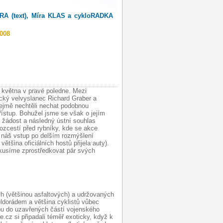
A (text), Míra KLAS a cykloRADKA
2008
 května v pravé poledne. Mezi
cký velvyslanec Richard Graber a
ejmě nechtěli nechat podobnou
přístup. Bohužel jsme se však o jejím
 žádost a následný ústní souhlas
rozcestí před rybníky, kde se akce
e náš vstup po delším rozmýšlení
většina oficiálních hostů přijela auty).
pokusíme zprostředkovat pár svých
ch (většinou asfaltových) a udržovaných
eldorádem a většina cyklistů vůbec
pu do uzavřených částí vojenského
e.cz si připadali téměř exoticky, když k