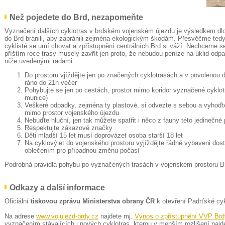
Než pojedete do Brd, nezapomeňte
Vyznačení dalších cyklotras v brdském vojenském újezdu je výsledkem d
do Brd bránili, aby zabránili zejména ekologickým škodám. Přesvěčme tedy
cyklisté se umí chovat a zpřístupnění centrálních Brd si váží. Nechceme se
příštím roce trasy musely zavřít jen proto, že nebudou peníze na úklid odpa
níže uvedenými radami:
Do prostoru vjíždějte jen po značených cyklotrasách a v povolenou d
ráno do 21h večer
Pohybujte se jen po cestách, prostor mimo koridor vyznačené cyklo
munice)
Veškeré odpadky, zejména ty plastové, si odvezte s sebou a vyhoď
mimo prostor vojenského újezdu
Nebuďte hluční, jen tak můžete spatřit i něco z fauny této jedinečné p
Respektujte zákazové značky
Děti mladší 15 let musí doprovázet osoba starší 18 let
Na cyklovýlet do vojenského prostoru vyjíždějte řádně vybaveni dost
oblečením pro případnou změnu počasí
Podrobná pravidla pohybu po vyznačených trasách v vojenském prostoru Brd
Odkazy a další informace
Oficiální
tiskovou zprávu Ministerstva obrany ČR
k otevření Padrťské cy
Na adrese
www.vojujezd-brdy.cz
najdete mj.
Výnos o zpřístupnění VVP Brd
vyznačením stávajících i nových cyklotras, kterou v menším rozlišení najde