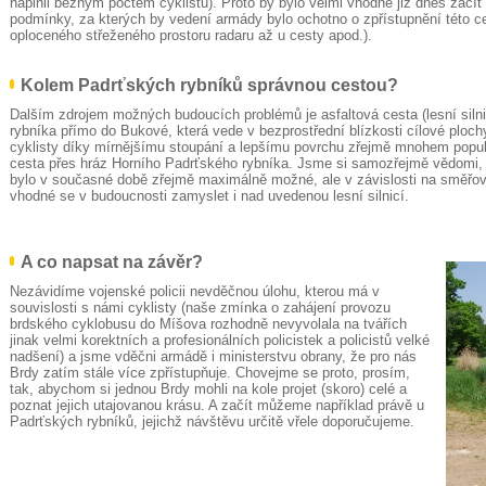
naplnil běžným počtem cyklistů). Proto by bylo velmi vhodné již dnes začít 
podmínky, za kterých by vedení armády bylo ochotno o zpřístupnění této ce
oploceného střeženého prostoru radaru až u cesty apod.).
Kolem Padrťských rybníků správnou cestou?
Dalším zdrojem možných budoucích problémů je asfaltová cesta (lesní siln
rybníka přímo do Bukové, která vede v bezprostřední blízkosti cílové ploch
cyklisty díky mírnějšímu stoupání a lepšímu povrchu zřejmě mnohem popul
cesta přes hráz Horního Padrťského rybníka. Jsme si samozřejmě vědomi, 
bylo v současné době zřejmě maximálně možné, ale v závislosti na směřov
vhodné se v budoucnosti zamyslet i nad uvedenou lesní silnicí.
A co napsat na závěr?
Nezávidíme vojenské policii nevděčnou úlohu, kterou má v
souvislosti s námi cyklisty (naše zmínka o zahájení provozu
brdského cyklobusu do Míšova rozhodně nevyvolala na tvářích
jinak velmi korektních a profesionálních policistek a policistů velké
nadšení) a jsme vděčni armádě i ministerstvu obrany, že pro nás
Brdy zatím stále více zpřístupňuje. Chovejme se proto, prosím,
tak, abychom si jednou Brdy mohli na kole projet (skoro) celé a
poznat jejich utajovanou krásu. A začít můžeme například právě u
Padrťských rybníků, jejichž návštěvu určitě vřele doporučujeme.