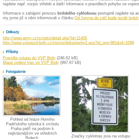
najdete např. rozpis střeleb a další informace o pravidlech pohybu ve voje
Informace o zahájení provozu
brdského cyklobusu
postupně najdete na a
my jsme již o něm informovali v článku
Od června do září bude jezdit brds
Odkazy
http://www.army.cz/scripts/detail.php?id=11405
http://www.vojujezd-brdy.cz/vismo/dokumenty2.asp?id_org=981&id=1099
Přílohy
Pravidla vstupu do VVP Brdy
(246.62 kB)
Mapa vedení tras ve VVP Brdy
(997.87 kB)
Fotogalerie
Pohled od hráze Horního
Padrťského rybníka k vrcholu
Praha patří na podzim k
nejkrásnějším ve středních
Značky cyklotras jsou na vstupu
Brdech.