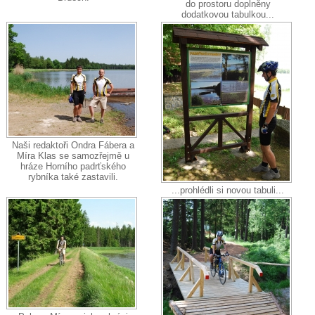
do prostoru doplněny
dodatkovou tabulkou...
Naši redaktoři Ondra Fábera a
Míra Klas se samozřejmě u
hráze Horního padrťského
rybníka také zastavili.
...prohlédli si novou tabuli...