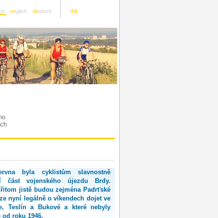
ch
en
glish
de
utsch
ho
ích
rvna byla cyklistům slavnostně
ší část vojenského újezdu Brdy.
řitom jistě budou zejména Padrťské
lze nyní legálně o víkendech dojet ve
, Teslín a Bukové a které nebyly
é od roku 1946.