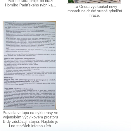
Pak se Míra projel po hrázi
Horního Padrťského rybníka...
...a Ondra vyzkoušel nový
mostek na druhé straně rybniční
hráze.
Pravidla vstupu na cyklotrasy ve
vojenském výcvikovém prostoru
Brdy zůstávají stejná. Najdete je
i na starších infotabulích.