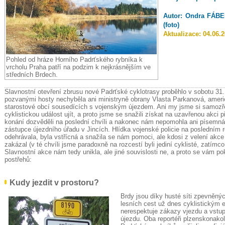
Autor:
Ondra FÁBER
(foto)
Aktualizace:
04.06.
Pohled od hráze Horního Padrťského rybníka k
vrcholu Praha patří na podzim k nejkrásnějším ve
středních Brdech.
Slavnostní otevření zbrusu nové Padrťské cyklotrasy proběhlo v sobotu 31.
pozvanými hosty nechyběla ani ministryně obrany Vlasta Parkanová, ameri
starostové obcí sousedících s vojenským újezdem. Ani my jsme si samozř
cyklistickou událost ujít, a proto jsme se snažili získat na uzavřenou akci 
konání dozvěděli na poslední chvíli a nakonec nám nepomohla ani písemná
zástupce újezdního úřadu v Jincích. Hlídka vojenské policie na posledním 
odehrávala, byla vstřícná a snažila se nám pomoci, ale kdosi z velení akc
zakázal (v té chvíli jsme paradoxně na rozcestí byli jediní cyklisté, zatímco 
Slavnostní akce nám tedy unikla, ale jiné souvislosti ne, a proto se vám 
postřehů:
Kudy jezdit v prostoru?
Brdy jsou díky husté síti zpevněný
lesních cest už dnes cyklistickým 
nerespektuje zákazy vjezdu a vstu
újezdu. Oba reportéři plzenskonakol