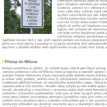
Padrťským rybníkům přijeli po ofici
jejím oficiálním otevřením pro veře
uvedeno), zatímco se v některých c
cesty valily davy cyklistů, které zák
bychom samozřejmě byli rádi, kdyby
v blízké budoucnosti turistům otevř
více než 15 lety oblast kolem Práš
nebylo nic jiného než legalizace so
logicky není schopna tak obrovskou
cíle bude možno dosáhnout jedině j
cyklistická veřejnost považována z
například chování těch z nás, kteří nejenže prohání svá kola po zakázanýc
přímo na cílové plochy a považují to za jakýsi pochybný druh adrenalinov
abychom v případě neštěstí nebo nepříznivého vývoje vztahů mezi turisty 
Přístup do Míšova
Druhým postřehem je zjištění, že cyklisté budou zřejmě jako hlavní přístu
zejména asfaltovou cestu od Míšova, která je logickou a nejkratší spojnicí d
součástí brdské hřebenovky (často nazývané podle dobrého ducha brdských
je ovšem velký problém, protože mezi ty zpřístupněné zařazena nebyla a n
vzdálenosti přibližně kilometr od zamýšleného amerického radaru. Dokud bu
vojenské policie vůči turistům, oficiální zákaz pohybu po této krátké spojc
nevadí, ale pokud by v souvislosti s výstavbou radaru byla cesta hermetic
cyklistům i míšovským podnikatelům, kteří jsou už dnes na jejich přílivu záv
cesta nemá žádnou srovnatelnou alternativu (souběžné cesty jsou velmi vzd
cyklistů místo obvyklých davů u známého míšovského grilu v den uzavření 
výmluvným příkladem (po ukončení slavnostní akce a následném odjezdu vo