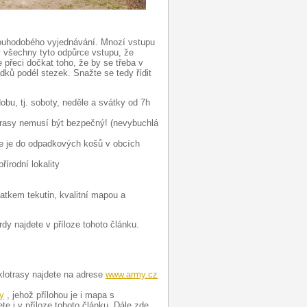
louhodobého vyjednávání. Mnozí vstupu
 všechny tyto odpůrce vstupu, že
 přeci dočkat toho, že by se třeba v
dků podél stezek. Snažte se tedy řídit
obu, tj. soboty, neděle a svátky od 7h
trasy nemusí být bezpečný! (nevybuchlá
te je do odpadkových košů v obcích
řírodní lokality
atkem tekutin, kvalitní mapou a
y najdete v příloze tohoto článku.
klotrasy najdete na adrese
www.army.cz
y
, jehož přílohou je i mapa s
te i v příloze tohoto článku. Dále zde