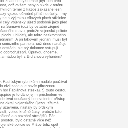
ální značené cyklotrase (byť den před
jnost, což ovšem nebylo nikde v terénu
hvílích téměř z každé zakázané lesní
azy vjezdu očividně příliš netrápily. I my
 se s výjimkou cílových ploch střelnice
el celý vojenský újezd podobně jako před
il na Šumavě (což by ostatně zřejmě
učasného stavu, protože vojenská policie
 plochu uhlídat), ale takto neskromného
ednáním. A při takovém jednání musí být
a seriózního partnera, což dnes narušuje
h cestách, ale prý dokonce vstupují
ého dobrodružství. Opravdu chceme,
a armádou byli z Brd znovu vyháněni?
p k Padrťským rybníkům i nadále používat
o civilizace a je navíc přirozenou
 hor Fabiánova stezka). S touto cestou
ejspíše je to dáno jejím průchodem ve
de trvat současný benevolentní přístup
e na okraji vojenského újezdu zřejmě
ky uzavřena, nastaly by brdským
islí, velice krušné časy, protože tato
álené a o poznání strmější). Pár
prostoru bylo ostatně více než
jenské policie se Míšov totiž opět