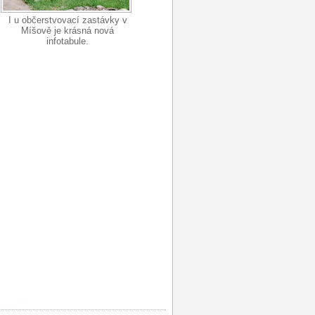
I u občerstvovací zastávky v
Míšově je krásná nová
infotabule.