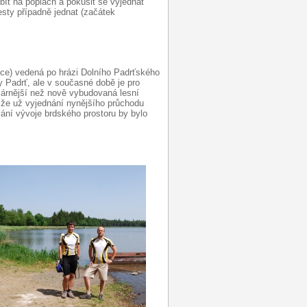
bít na poplach a pokusit se vyjednat
sty případně jednat (začátek
ice) vedená po hrázi Dolního Padrťského
y Padrť, ale v současné době je pro
árnější než nově vybudovaná lesní
že už vyjednání nynějšího průchodu
ání vývoje brdského prostoru by bylo