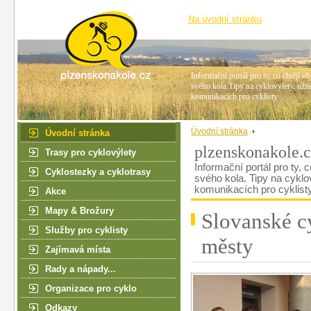
Na úvodní stránku
Informační portál pro ty, co chtějí ob
svého kola.Tipy na cyklovýlety, užit
komunikacích pro cyklisty
Úvodní stránka
Úvodní stránka
plzenskonakole.
Trasy pro cyklovýlety
Informační portál pro ty, c
Cyklostezky a cyklotrasy
svého kola. Tipy na cyklo
komunikacích pro cyklist
Akce
Mapy & Brožury
Slovanské cy
Služby pro cyklisty
městy
Zajímavá místa
Rady a nápady...
Organizace pro cyklo
Odkazy