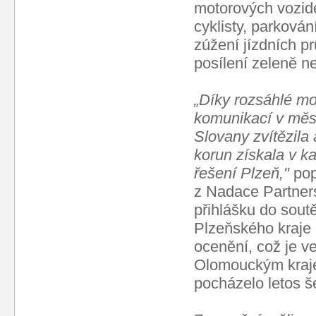
motorových vozide
cyklisty, parková
zúžení jízdních p
posílení zeleně n
„Díky rozsáhlé mo
komunikací v měs
Slovany zvítězila 
korun získala v ka
řešení Plzeň,"
pop
z Nadace Partners
přihlášku do soutě
Plzeňského kraje 
ocenění, což je ve
Olomouckým kraje
pocházelo letos š