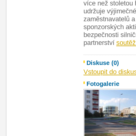
více než stoletou 
udržuje výjimečn
zaměstnavatelů a
sponzorských akti
bezpečnosti silni
partnerství
soutěž
Diskuse (0)
Vstoupit do disku
Fotogalerie