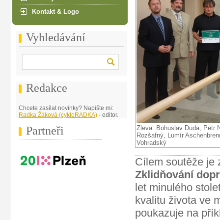
Kontakt & Logo
Vyhledávání
Redakce
Chcete zasílat novinky? Napište mi:
Radka Žáková (cykloRADKA)
- editor.
Partneři
Zleva: Bohuslav Duda, Petr N
Rozšafný, Lumír Aschenbrenn
Vohradský
Cílem soutěže je z
Zklidňování dop
let minulého stol
kvalitu života ve
poukazuje na příkl