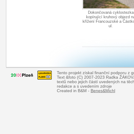
Dokončovaná cyklostezka
kopírující kruhový objezd n
křížení Francouzské a Částk
ul.
Tento projekt získal finanční podporu z 
Text &foto (C) 2007-2023 Radka ŽÁKOVÁ, 
textů nebo jejich částí uvedených na tě
redakce a s uvedením zdroje
Created in B&M -
Benes&Michl