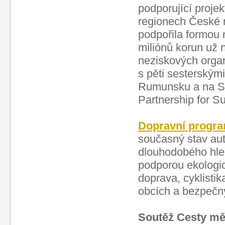
podporující proje
regionech České r
podpořila formou 
miliónů korun už 
neziskových organ
s pěti sesterským
Rumunsku a na Sl
Partnership for S
Dopravní progra
současný stav aut
dlouhodobého hled
podporou ekologi
doprava, cyklisti
obcích a bezpečný
Soutěž Cesty mě