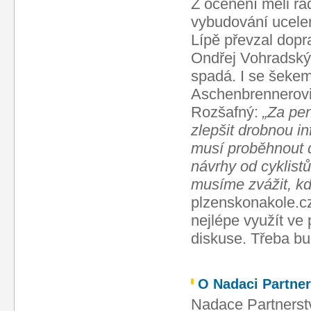
Z ocenění měli ra
vybudování ucelen
Lípě převzal dopr
Ondřej Vohradský
spadá. I se šekem
Aschenbrennerovi.
Rozšafný:
„Za pen
zlepšit drobnou in
musí proběhnout 
návrhy od cyklistů
musíme zvážit, kde
plzenskonakole.cz
nejlépe využít ve
diskuse. Třeba bu
O Nadaci Partner
Nadace Partnerst