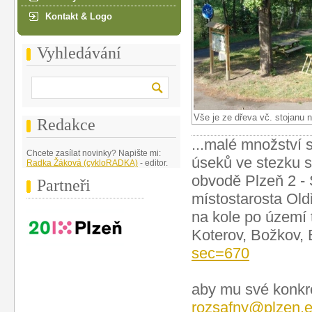
Kontakt & Logo
Vyhledávání
Vše je ze dřeva vč. stojanu n
Redakce
...malé množství 
Chcete zasílat novinky? Napište mi:
úseků ve stezku s
Radka Žáková (cykloRADKA)
- editor.
obvodě Plzeň 2 - 
Partneři
místostarosta Oldř
na kole po území 
Koterov, Božkov,
sec=670
aby mu své konkré
rozsafny@plzen.