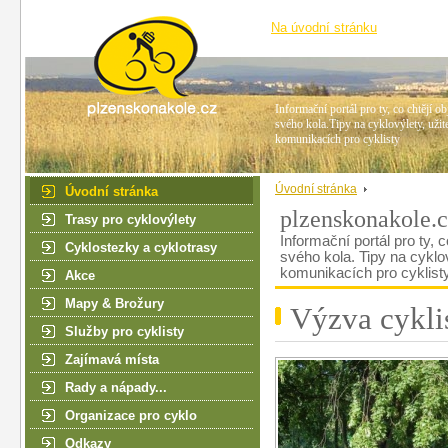
Na úvodní stránku
Informační portál pro ty, co chtějí ob
svého kola.Tipy na cyklovýlety, užit
komunikacích pro cyklisty
Úvodní stránka
Úvodní stránka
plzenskonakole.
Trasy pro cyklovýlety
Informační portál pro ty, c
Cyklostezky a cyklotrasy
svého kola. Tipy na cyklo
komunikacích pro cyklist
Akce
Mapy & Brožury
Výzva cykli
Služby pro cyklisty
Zajímavá místa
Rady a nápady...
Organizace pro cyklo
Odkazy