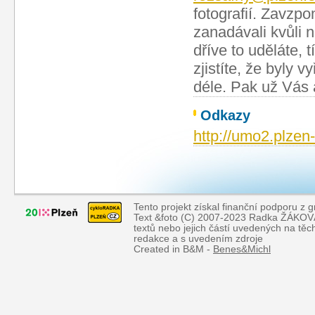
fotografií. Zavzpo
zanadávali kvůli 
dříve to uděláte,
zjistíte, že byly 
déle. Pak už Vás a
Odkazy
http://umo2.plzen-
Tento projekt získal finanční podporu z 
Text &foto (C) 2007-2023 Radka ŽÁKOVÁ, 
textů nebo jejich částí uvedených na tě
redakce a s uvedením zdroje
Created in B&M -
Benes&Michl