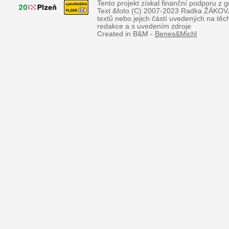
Tento projekt získal finanční podporu z 
Text &foto (C) 2007-2023 Radka ŽÁKOVÁ, 
textů nebo jejich částí uvedených na tě
redakce a s uvedením zdroje
Created in B&M -
Benes&Michl