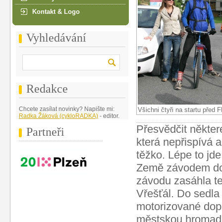
Kontakt & Logo
Vyhledávání
Redakce
Chcete zasílat novinky? Napište mi:
Všichni čtyři na startu před 
Radka Žáková (cykloRADKA)
- editor.
Přesvědčit některé
Partneři
která nepřispívá a
těžko. Lépe to jde
Země závodem dop
závodu zasáhla ten
Vřešťál. Do sedla
motorizované dop
městskou hromadn