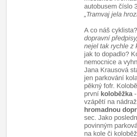
autobusem číslo 3
„Tramvaj jela hro
A co náš cyklista
dopravní předpisy
nejel tak rychle z 
jak to dopadlo? K
nemocnice a vyhnu
Jana Krausová stač
jen parkování kola
pěkný fofr. Kolobě
první
koloběžka
vzápětí na nádraž
hromadnou dopr
sec. Jako posledn
povinným parkován
na kole či kolobě