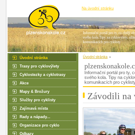
Na úvodní stránku
Informační portál pro ty, co chtějí ob
svého kola.Tipy na cyklovýlety, užit
komunikacích pro cyklisty
Úvodní stránka
Úvodní stránka
plzenskonakole.
Trasy pro cyklovýlety
Informační portál pro ty, c
Cyklostezky a cyklotrasy
svého kola. Tipy na cyklo
komunikacích pro cyklist
Akce
Mapy & Brožury
Závodili na
Služby pro cyklisty
Zajímavá místa
Rady a nápady...
Organizace pro cyklo
Odkazy