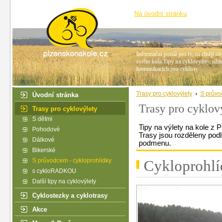
Na úvodní stránku
Informační portál pro ty, co chtějí ob
svého kola.Tipy na cyklovýlety, užit
komunikacích pro cyklisty
Trasy pro cyklovýlety
S průvo
Úvodní stránka
Trasy pro cyklov
Trasy pro cyklovýlety
S dětmi
Tipy na výlety na kole z P
Pohodové
Trasy jsou rozděleny podl
Dálkové
podmenu.
Bikerské
S průvodcem - cykloprohlídky
Cykloprohl
s cykloRADKOU
Další tipy na cyklovýlety
Cyklostezky a cyklotrasy
Akce