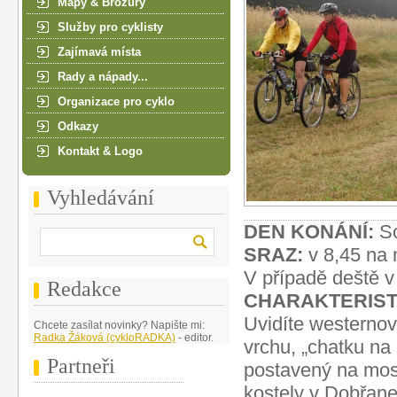
Mapy & Brožury
Služby pro cyklisty
Zajímavá místa
Rady a nápady...
Organizace pro cyklo
Odkazy
Kontakt & Logo
Vyhledávání
DEN KONÁNÍ:
So
SRAZ:
v 8,45 na 
V případě deště v
Redakce
CHARAKTERIST
Uvidíte westernov
Chcete zasílat novinky? Napište mi:
Radka Žáková (cykloRADKA)
- editor.
vrchu, „chatku na
Partneři
postavený na most
kostely v Dobřan