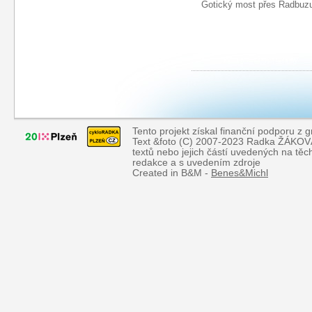
Gotický most přes Radbuz
Tento projekt získal finanční podporu z 
Text &foto (C) 2007-2023 Radka ŽÁKOVÁ, 
textů nebo jejich částí uvedených na tě
redakce a s uvedením zdroje
Created in B&M -
Benes&Michl