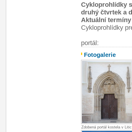
Cykloprohlídky s
druhý čtvrtek a 
Aktuální termíny
Cykloprohlídky pr
po
Fotogalerie
Zdobená portál kostela v Litic