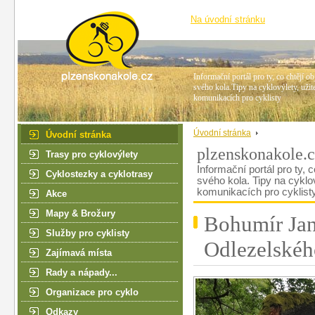
Na úvodní stránku
Informační portál pro ty, co chtějí ob
svého kola.Tipy na cyklovýlety, užit
komunikacích pro cyklisty
Úvodní stránka
Úvodní stránka
plzenskonakole.
Trasy pro cyklovýlety
Informační portál pro ty, c
Cyklostezky a cyklotrasy
svého kola. Tipy na cyklo
komunikacích pro cyklist
Akce
Mapy & Brožury
Bohumír Jan
Služby pro cyklisty
Odlezelskéh
Zajímavá místa
Rady a nápady...
Organizace pro cyklo
Odkazy