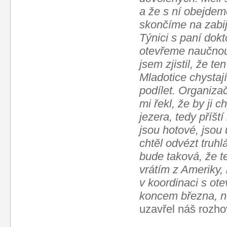
a že s ní obejde
skončíme na zabi
Týnici s paní dok
otevřeme naučnou 
jsem zjistil, že t
Mladotice chystaj
podílet. Organizač
mi řekl, že by ji 
jezera, tedy příšt
jsou hotové, jsou
chtěl odvézt truhlá
bude taková, že t
vrátím z Ameriky,
v koordinaci s ot
koncem března, ne
uzavřel náš rozho