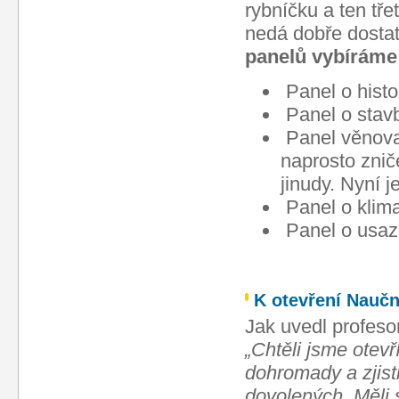
rybníčku a ten tře
nedá dobře dosta
panelů vybíráme
Panel o hist
Panel o stavb
Panel věnova
naprosto znič
jinudy. Nyní j
Panel o klim
Panel o usaze
K otevření Naučn
Jak uvedl profeso
„Chtěli jsme otevř
dohromady a zjist
dovolených. Měli 