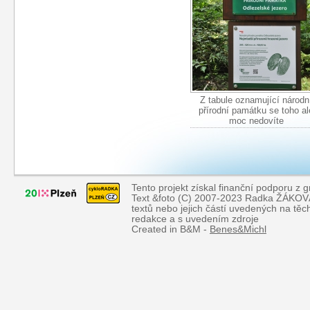
Z tabule oznamující národn
přírodní památku se toho al
moc nedovíte
Tento projekt získal finanční podporu z 
Text &foto (C) 2007-2023 Radka ŽÁKOVÁ, 
textů nebo jejich částí uvedených na tě
redakce a s uvedením zdroje
Created in B&M -
Benes&Michl