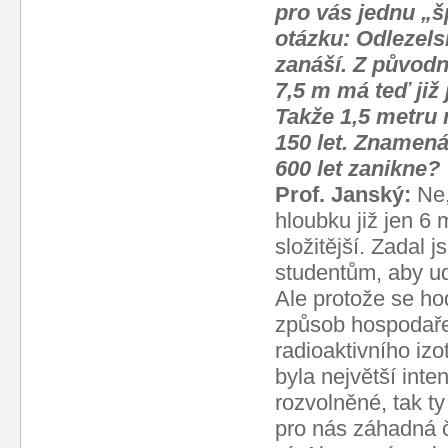
pro vás jednu „
otázku: Odlezels
zanáší. Z původn
7,5 m má teď již 
Takže 1,5 metru
150 let. Znamená 
600 let zanikne?
Prof. Janský:
Ne
hloubku již jen 6 
složitější. Zadal 
studentům, aby ud
Ale protože se ho
způsob hospodaře
radioaktivního iz
byla největší inte
rozvolněné, tak t
pro nás záhadná č