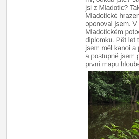
jsi z Mladotic? T
Mladotické hraze
oponoval jsem. V 
Mladotickém potoc
diplomku. Pět let
jsem měl kanoi a
a postupně jsem p
první mapu hloub