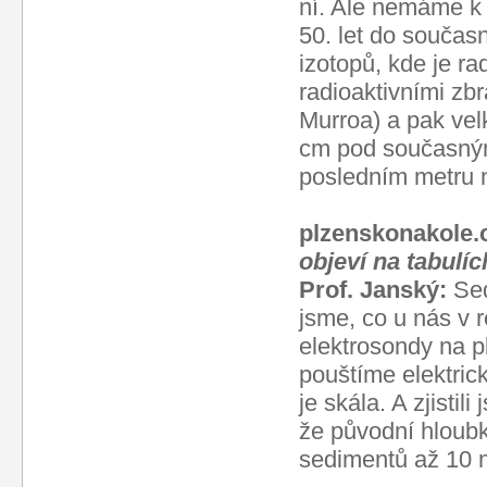
ní. Ale nemáme k 
50. let do současn
izotopů, kde je r
radioaktivními zb
Murroa) a pak vel
cm pod současným
posledním metru 
plzenskonakole.
objeví na tabulí
Prof. Janský:
Sed
jsme, co u nás v r
elektrosondy na p
pouštíme elektric
je skála. A zjisti
že původní hloubk
sedimentů až 10 