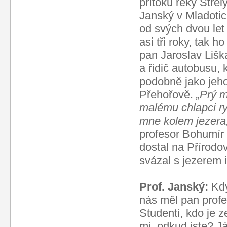
přítoků řeky Střel
Janský v Mladoticí
od svých dvou let
asi tři roky, tak ho
pan Jaroslav Liška
a řidič autobusu, 
podobně jako jeho
Přehořově.
„Prý m
malému chlapci ry
mne kolem jezera
profesor Bohumír 
dostal na Přírodov
svázal s jezerem i
Prof. Janský:
Kdy
nás měl pan profe
Studenti, kdo je 
mi, odkud jste? Já