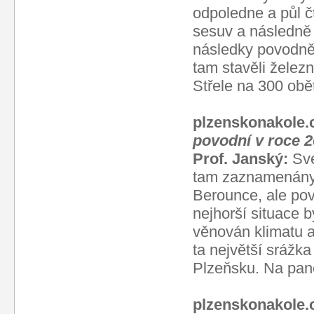
odpoledne a půl čt
sesuv a následně s
následky povodně.
tam stavěli železn
Střele na 300 obět
plzenskonakole.
povodní v roce 2
Prof. Janský:
Své
tam zaznamenány 
Berounce, ale pov
nejhorší situace 
věnován klimatu 
ta největší srážk
Plzeňsku. Na pan
plzenskonakole.