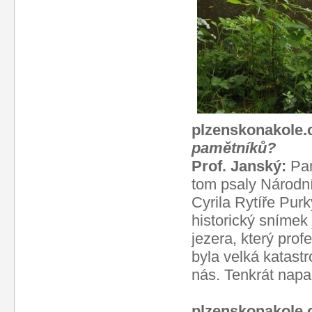
plzenskonakole.
pamětníků?
Prof. Janský:
Pam
tom psaly Národní
Cyrila Rytíře Purk
historický snímek
jezera, který prof
byla velká katast
nás. Tenkrát nap
plzenskonakole.