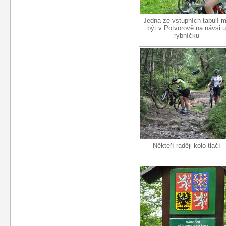
Jedna ze vstupních tabulí 
být v Potvorově na návsi u
rybníčku
Někteří raději kolo tlačí