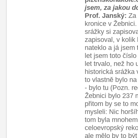
jsem, za jakou d
Prof. Janský:
Za 
kronice v Žebnici.
srážky si zapisova
zapisoval, v kolik
nateklo a já jsem 
let jsem toto čís
let trvalo, než ho 
historická srážka 
to vlastně bylo na
- bylo tu (Pozn. r
Žebnici bylo 237 
přitom by se to mo
mysleli: Nic horš
tom byla mnohem 
celoevropský rekor
ale mělo by to bý