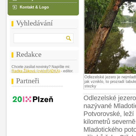
Kontakt & Logo
Vyhledávání
Redakce
Chcete zasílat novinky? Napište mi:
Radka Žáková (cykloRADKA)
- editor.
Odlezelské jezero je nejmlad
Partneři
jak vzniklo, to prozradí tabu
stezky
Odlezelské jezero
nazývané Mladoti
Potvorovské, leží 
kilometrů severně
Mladotického poto