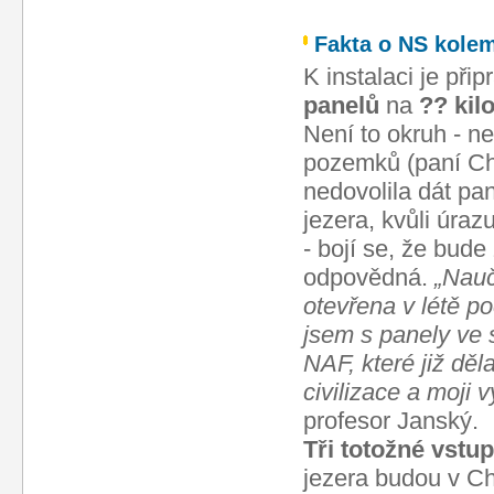
Fakta o NS kolem
K instalaci je při
panelů
na
?? kil
Není to okruh - ne
pozemků (paní Ch
nedovolila dát pan
jezera, kvůli úrazu
- bojí se, že bude
odpovědná.
„Nauč
otevřena v létě po
jsem s panely ve 
NAF, které již děl
civilizace a moji
profesor Janský.
Tři totožné vstu
jezera budou v Ch