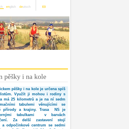
ch
en
glish
de
utsch
m pěšky i na kole
ickem pěšky i na kole je určena spíš
istům. Využít ji mohou i rodiny s
sa má 25 kilometrů a je na ní sedm
rmačními tabulemi věnujícími se
ě přírody a krajiny. Trasa NS je
očernými tabulkami v barvách
ačení. Za delší zastavení stojí
é a odpočinkové centrum se sedmi