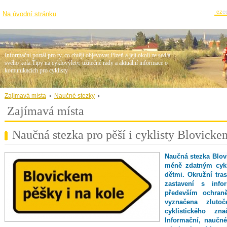
cz
e
Na úvodní stránku
Informační portál pro ty, co chtějí objevovat Plzeň a její okolí ze sedla
svého kola.Tipy na cyklovýlety, užitečné rady a aktuální informace o
komunikacích pro cyklisty
Zajímavá místa
Naučné stezky
Zajímavá místa
Naučná stezka pro pěší i cyklisty Blovicke
Naučná stezka Blov
méně zdatným cykl
dětmi. Okružní tra
zastavení s info
především ochran
vyznačena zlut
cyklistického zn
Informační, naučn