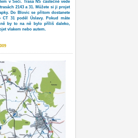
lem v Seči. Trasa NS částečně vede
rasách 2143 a 31. Můžete si ji projet
pky. Do Blovic se přitom dostanete
o CT 31 podél Úslavy. Pokud máte
ně by to na ně bylo příliš daleko,
ojet vlakem nebo autem.
2009