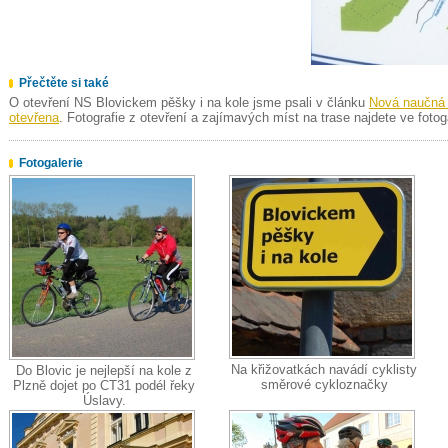
Přečtěte si také
O otevření NS Blovickem pěšky i na kole jsme psali v článku
Nová naučná 
otevřena
. Fotografie z otevření a zajímavých míst na trase najdete ve fotoga
Fotogalerie
Na křižovatkách navádí cyklisty
Do Blovic je nejlepší na kole z
směrové cykloznačky
Plzně dojet po CT31 podél řeky
Úslavy.