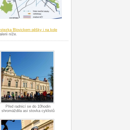
stezka Blovickem pěšky i na kole
lerii níže.
Před radnicí se do 10hodin
shromáždila asi stovka cyklistů