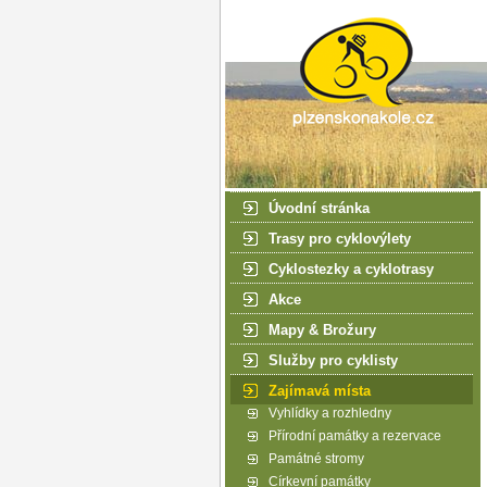
Úvodní stránka
Trasy pro cyklovýlety
Cyklostezky a cyklotrasy
Akce
Mapy & Brožury
Služby pro cyklisty
Zajímavá místa
Vyhlídky a rozhledny
Přírodní památky a rezervace
Památné stromy
Církevní památky