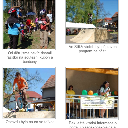
Ve Střížovicích byl připraven
program na hřišti
Od dětí jsme navíc dostali
razítko na soutěžní kupón a
bonbóny
Opravdu bylo na co se tdívat
Pak ještě krátká informace o
portálu plzenskonakole.cz a