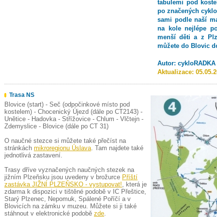
tabulemi pod koste
po značených cyklot
sami podle naší ma
na kole nejlépe p
menší děti a z Plz
můžete do Blovic d
Autor:
cykloRADKA
Aktualizace:
05.05.
Trasa NS
Blovice (start) - Seč (odpočinkové místo pod
kostelem) - Chocenický Újezd (dále po CT2143) -
Unětice - Hadovka - Střížovice - Chlum - Vlčtejn -
Zdemyslice - Blovice (dále po CT 31)
O naučné stezce si můžete také přečíst na
stránkách
mikroregionu Úslava
. Tam najdete také
jednotlivá zastavení.
Trasy dříve vyznačených naučných stezek na
jižním Plzeňsku jsou uvedeny v brožurce
Příští
zastávka JIŽNÍ PLZEŇSKO - vystupovat!
, která je
zdarma k dispozici v tištěné podobě v IC Přeštice,
Starý Plzenec, Nepomuk, Spálené Poříčí a v
Blovicích na zámku v muzeu. Můžete si ji také
stáhnout v elektronické podobě
zde
.