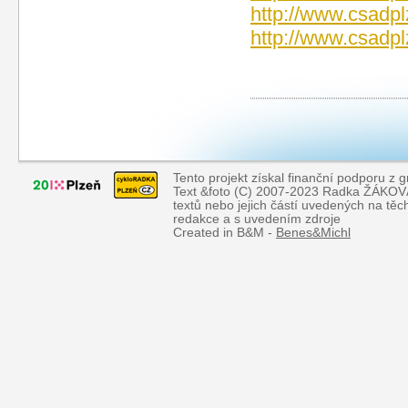
http://www.csadpl
http://www.csadpl
Tento projekt získal finanční podporu z 
Text &foto (C) 2007-2023 Radka ŽÁKOVÁ, 
textů nebo jejich částí uvedených na tě
redakce a s uvedením zdroje
Created in B&M -
Benes&Michl