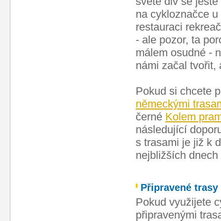
světe div se ješt
na cykloznačce u 
restauraci rekreač
- ale pozor, ta po
málem osudné - ne
námi začal tvořit,
Pokud si chcete p
německými trasam
černé
Kolem pra
následující dopor
s trasami je již k 
nejbližších dnech 
Připravené trasy
Pokud využijete c
připravenými trasa