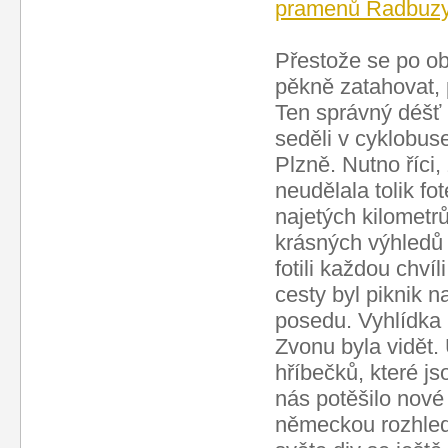
pramenů Radbuzy
Přestože se po o
pěkně zatahovat, 
Ten správný déšť 
seděli v cyklobus
Plzně. Nutno říci
neudělala tolik fo
najetých kilometr
krásných výhledů 
fotili každou chví
cesty byl piknik n
posedu. Vyhlídka 
Zvonu byla vidět. 
hříbečků, které js
nás potěšilo nové
německou rozhledn