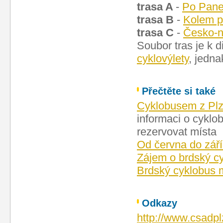
trasa A
-
Po Pane
trasa B
-
Kolem 
trasa C
-
Česko-n
Soubor tras je k d
cyklovýlety
, jedn
Přečtěte si také
Cyklobusem z Plz
informaci o cyklob
rezervovat místa
Od června do září
Zájem o brdský c
Brdský cyklobus m
Odkazy
http://www.csadpl