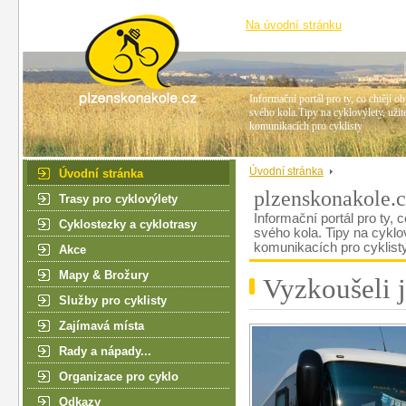
Na úvodní stránku
Informační portál pro ty, co chtějí ob
svého kola.Tipy na cyklovýlety, užit
komunikacích pro cyklisty
Úvodní stránka
Úvodní stránka
plzenskonakole.
Trasy pro cyklovýlety
Informační portál pro ty, c
Cyklostezky a cyklotrasy
svého kola. Tipy na cyklo
komunikacích pro cyklist
Akce
Mapy & Brožury
Vyzkoušeli 
Služby pro cyklisty
Zajímavá místa
Rady a nápady...
Organizace pro cyklo
Odkazy