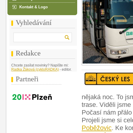
Kontakt & Logo
Vyhledávání
Redakce
Chcete zasílat novinky? Napište mi:
Radka Žáková (cykloRADKA)
- editor.
Partneři
nějaká noc. To jsm
trase. Viděli jsme
Počasí nám přálo -
Projeli jsme si c
Poběžovic
. Ke ko